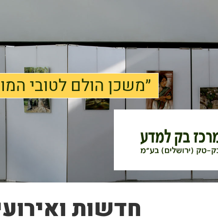
״משכן הולם לטובי המו
חדשות ואירועי