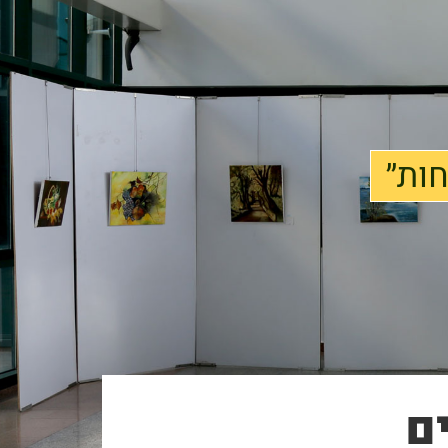
חות״
ם