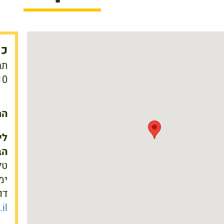
כתו
תח
10, 20, 30 
המתח
לי
הב
טלפון
ימי
דו
il