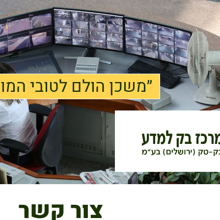
״משכן הולם לטובי המו
צור קשר